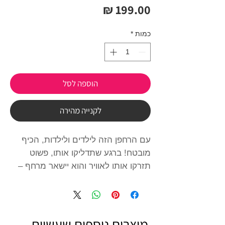
מחיר
כמות
*
הוספה לסל
לקנייה מהירה
עם הרחפן הזה לילדים ולילדות, הכיף
מובטח! ברגע שתדליקו אותו, פשוט
תזרקו אותו לאוויר והוא יישאר מרחף –
מדהים! תוכלו להעביר אותו, לגרום לו
לרקוד, ולמקם את היד מתחתיו כדי
להשיג לופים מרהיבים! אז תנו למשחק
להתחיל!
מוצרים נוספים שעשוים