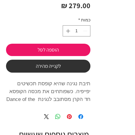
מחיר
כמות
*
הוספה לסל
לקנייה מהירה
תיבת נגינה שהיא קופסת תכשיטים 
יפייפיה. כשפותחים את מכסה הקופסא 
חד הקרן מסתובב לנגינת Dance of the 
Sugar Plum Fairy.עם דלתות, מגירות, 
ווי תליה ומראה אובלית. מעוצבת 
למשעי, ומשמחת לב כל ילדה.גודל 
קופסא: 21 ס"מ, 15 ס"מ, 12 ס"מ
מוצרים נוספים שעשוים