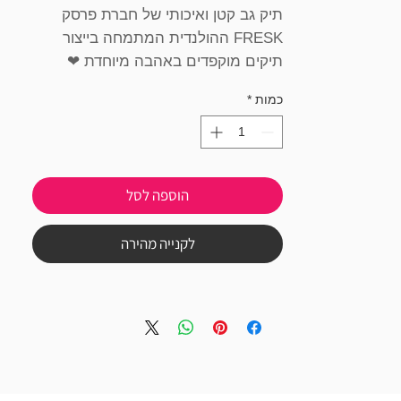
תיק גב קטן ואיכותי של חברת פרסק
FRESK ההולנדית המתמחה בייצור
תיקים מוקפדים באהבה מיוחדת ❤︎
הדפס עדין ואלגנטי.
כמות
*
תא חיצוני עם סגירת טיקטקים מגנטיים
מקום ייעודי לבקבוק בתוך התיק
תג שם
מיוצר באופן אקולוגי מבקבוקי פלסטיק
הוספה לסל
ממוחזרים
תיק מושלם לנסיעות ארוכות, לגן, לחוג,
לקנייה מהירה
לבית הספר, ללימודים ולמסיבת פיג'מות
אצל סבא וסבתא ✰
"Fresk", משמעו "טרי" בהולנדית, ואכן
החברה מציעה קולקציה ייחודית של
פריטים רעננים, מקוריים ומתוקים, עם
טאצ' "רטרו"
לילדים ומבוגרים.