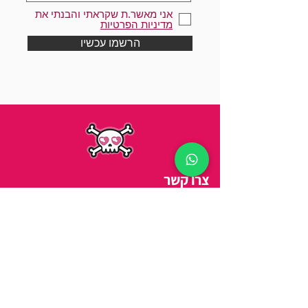
אני מאשר.ת שקראתי והבנתי את
מדיניות הפרטיות
הרשמו עכשיו
צרו קשר
כתובת
||
ויצמן 14, תל אביב
טלפון
||
03-5278254
מיי
ל
||
arbitbenny@gmail.com
שעות פתיחה
:
ראשון-חמישי 9:00 - 21:00