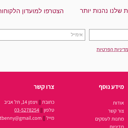
ת שלנו נהנות יותר
הצטרפו למועדון הלקוחות
דיניות הפרטיות
מידע נוסף
צרו קשר
כתובת
||
ויצמן 14, תל אביב
אודות
טלפון
||
03-5278254
צור קשר
מיי
ל
||
itbenny@gmail.com
מתנות לעסקים
מדיניות