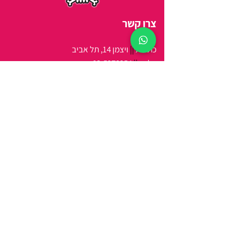
צרו קשר
כתובת
||
ויצמן 14, תל אביב
טלפון
||
03-5278254
מיי
ל
||
arbitbenny@gmail.com
שעות פתיחה
:
ראשון-חמישי 9:00 - 21:00
שישי 9:00 - 15:00
מידע נוסף
אודות
צור קשר
מתנות לעסקים
מדיניות