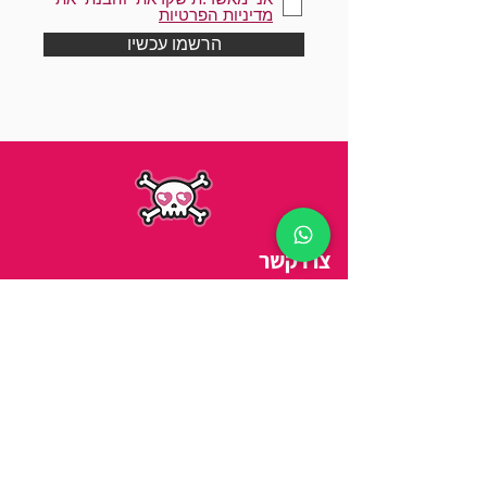
מדיניות הפרטיות
הרשמו עכשיו
צרו קשר
כתובת
||
ויצמן 14, תל אביב
טלפון
||
03-5278254
מיי
ל
||
arbitbenny@gmail.com
שעות פתיחה
:
ראשון-חמישי 9:00 - 21:00