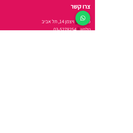
צרו קשר
כתובת
||
ויצמן 14, תל אביב
טלפון
||
03-5278254
מיי
ל
||
arbitbenny@gmail.com
שעות פתיחה
:
ראשון-חמישי 9:00 - 21:00
שישי 9:00 - 15:00
מידע נוסף
אודות
צור קשר
מתנות לעסקים
מדיניות
שאלות ותשובות