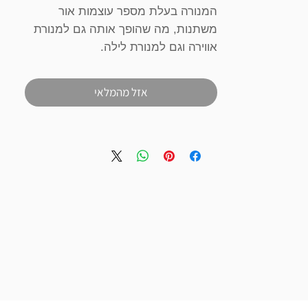
המנורה בעלת מספר עוצמות אור
משתנות, מה שהופך אותה גם למנורת
אווירה וגם למנורת לילה.
מושלמת כמנורת הנקה ולכן גם כמתנת
לידה ייחודית
אזל מהמלאי
עשויה PCV איכותי ובטיחותי ולכן אינה
שבירה ומושלמת לחיבוק. בעלת נורת
LED חסכונית בחשמל המפיקה אור חם
ונעים.
המנורה ללא טיימר, מה שמאפשר לה
לדלוק באופן רציף למשך זמן רב.
יתרון נוסף הוא שניתן להדליק אותה
בזמן שמחוברת לחשמל (בשונה
ממוצרים מקבילים) וכך למעשה היא
יכולה לדלוק ללא הפסקה.
מגיעה בקופסא ממותגת ומהממת. מה