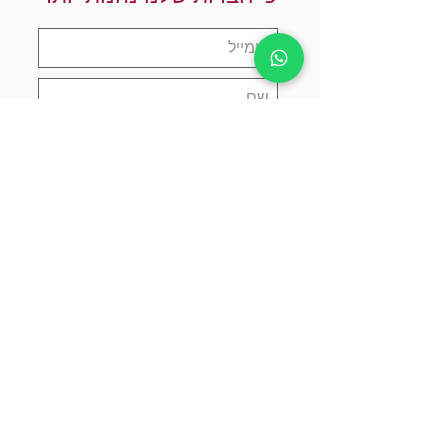
אני מאשר.ת שקראתי והבנתי את
מדיניות הפרטיות
הרשמו עכשיו
צרו קשר
כתובת
||
ויצמן 14, תל אביב